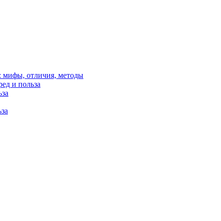
: мифы, отличия, методы
ред и польза
ьза
ьза