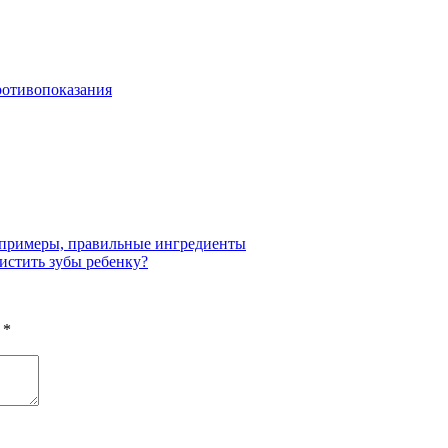
противопоказания
, примеры, правильные ингредиенты
чистить зубы ребенку?
ы
*