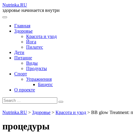
Nutrinka.RU
здоровье начинается внутри
Главная
Здоровье
Красота и уход
Йога
Пилатес
Дети
Питание
Виды
Продукты
Спорт
Упражнения
Бицепс
О проекте
Nutrinka.RU
>
Здоровье
>
Красота и уход
>
BB glow Treatment:
процедуры