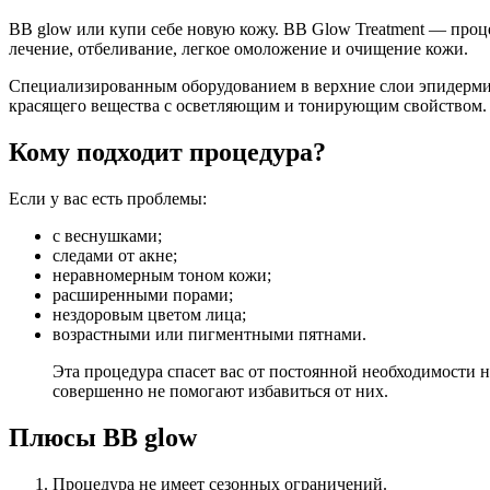
BB glow или купи себе новую кожу. BB Glow Treatment — проце
лечение, отбеливание, легкое омоложение и очищение кожи.
Специализированным оборудованием в верхние слои эпидермис
красящего вещества с осветляющим и тонирующим свойством.
Кому подходит процедура?
Если у вас есть проблемы:
c веснушками;
следами от акне;
неравномерным тоном кожи;
расширенными порами;
нездоровым цветом лица;
возрастными или пигментными пятнами.
Эта процедура спасет вас от постоянной необходимости н
совершенно не помогают избавиться от них.
Плюсы BB glow
Процедура не имеет сезонных ограничений.