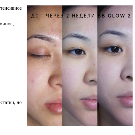
нтенсивное
аминов,
статки, но